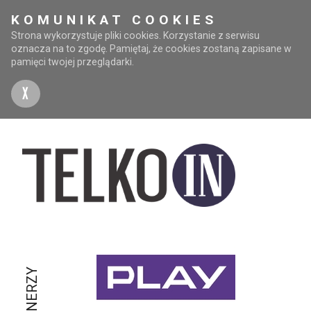
KOMUNIKAT COOKIES
Strona wykorzystuje pliki cookies. Korzystanie z serwisu
oznacza na to zgodę. Pamiętaj, że cookies zostaną zapisane w
pamięci twojej przeglądarki.
X
PARTNERZY