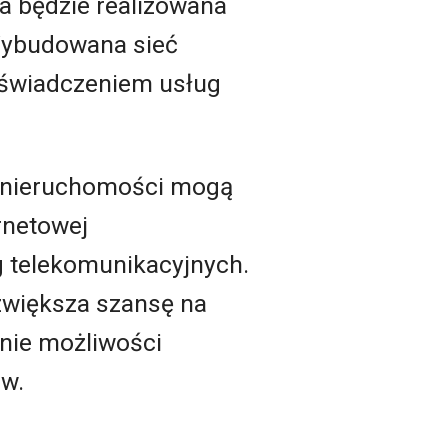
a będzie realizowana
 Wybudowana sieć
 świadczeniem usług
e nieruchomości mogą
rnetowej
g telekomunikacyjnych.
 zwiększa szansę na
nie możliwości
ów.