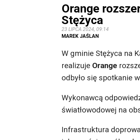
Orange rozszer
Stężyca
23 LIPCA 2024, 09:14
MAREK JAŚLAN
W gminie Stężyca na Ka
realizuje
Orange
rozsze
odbyło się spotkanie w 
Wykonawcą odpowiedzia
światłowodowej na obs
Infrastruktura doprow