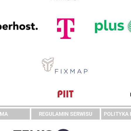
AMA
REGULAMIN SERWISU
POLITYKA