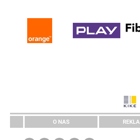
O NAS
REKL