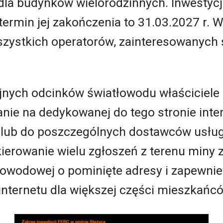
 dla budynków wielorodzinnych. Inwestycj
termin jej zakończenia to 31.03.2027 r.
szystkich operatorów, zainteresowanych
jnych odcinków światłowodu właściciel
nie na dedykowanej do tego stronie inte
pl/ lub do poszczególnych dostawców usłu
kierowanie wielu zgłoszeń z terenu miny
łowodowej o pominięte adresy i zapewnie
internetu dla większej części mieszkańc