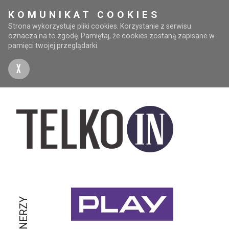
KOMUNIKAT COOKIES
Strona wykorzystuje pliki cookies. Korzystanie z serwisu
oznacza na to zgodę. Pamiętaj, że cookies zostaną zapisane w
pamięci twojej przeglądarki.
X
PARTNERZY