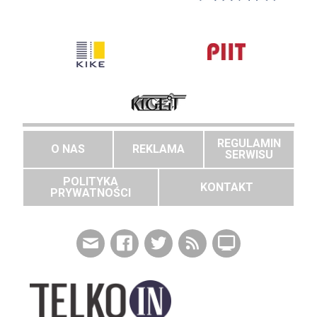
REGULAMIN
O NAS
REKLAMA
SERWISU
POLITYKA
KONTAKT
PRYWATNOŚCI