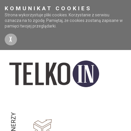
KOMUNIKAT COOKIES
Strona wykorzystuje pliki cookies. Korzystanie z serwisu
oznacza na to zgodę. Pamiętaj, że cookies zostaną zapisane w
pamięci twojej przeglądarki.
X
PARTNERZY