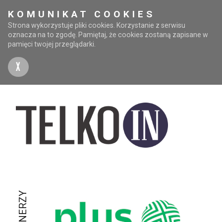
KOMUNIKAT COOKIES
Strona wykorzystuje pliki cookies. Korzystanie z serwisu
oznacza na to zgodę. Pamiętaj, że cookies zostaną zapisane w
pamięci twojej przeglądarki.
X
PARTNERZY