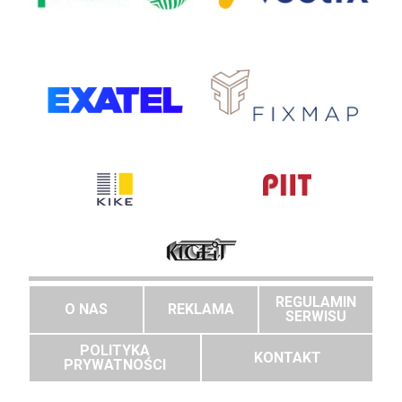
REGULAMIN
O NAS
REKLAMA
SERWISU
POLITYKA
KONTAKT
PRYWATNOŚCI