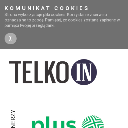
KOMUNIKAT COOKIES
Strona wykorzystuje pliki cookies. Korzystanie z serwisu
oznacza na to zgodę. Pamiętaj, że cookies zostaną zapisane w
pamięci twojej przeglądarki.
X
PARTNERZY