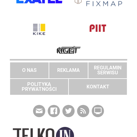
REGULAMIN
O NAS
REKLAMA
SERWISU
POLITYKA
KONTAKT
PRYWATNOŚCI