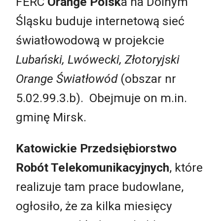
FERC
Orange Polsk
a na Dolnym
Śląsku buduje internetową sieć
światłowodową w projekcie
Lubański, Lwówecki, Złotoryjski
Orange Światłowód
(obszar nr
5.02.99.3.b). Obejmuje on m.in.
gminę Mirsk.
Katowickie Przedsiębiorstwo
Robót Telekomunikacyjnych
, które
realizuje tam prace budowlane,
ogłosiło, że za kilka miesięcy