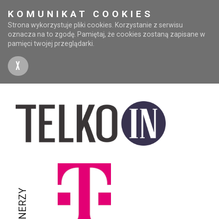
KOMUNIKAT COOKIES
Strona wykorzystuje pliki cookies. Korzystanie z serwisu
oznacza na to zgodę. Pamiętaj, że cookies zostaną zapisane w
pamięci twojej przeglądarki.
X
PARTNERZY