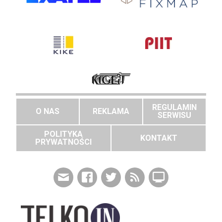
REGULAMIN
O NAS
REKLAMA
SERWISU
POLITYKA
KONTAKT
PRYWATNOŚCI