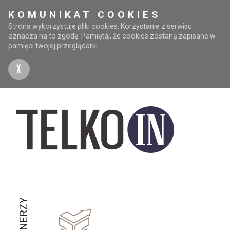
KOMUNIKAT COOKIES
Strona wykorzystuje pliki cookies. Korzystanie z serwisu
oznacza na to zgodę. Pamiętaj, że cookies zostaną zapisane w
pamięci twojej przeglądarki.
X
PARTNERZY