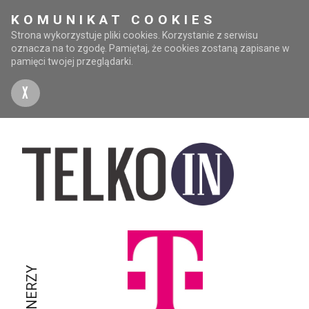
KOMUNIKAT COOKIES
Strona wykorzystuje pliki cookies. Korzystanie z serwisu
oznacza na to zgodę. Pamiętaj, że cookies zostaną zapisane w
pamięci twojej przeglądarki.
X
PARTNERZY