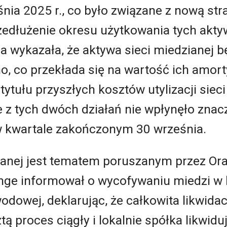
śnia
2025
r., co było związane z nową str
edłużenie okresu użytkowania tych aktyw
za wykazała, że aktywa sieci miedzianej
o, co przekłada się na wartość ich amort
tytułu przyszłych kosztów utylizacji siec
 z tych dwóch działań nie wpłynęło znac
w kwartale zakończonym
30
września.
zianej jest tematem poruszanym przez Or
range informował o wycofywaniu miedzi w
odowej, deklarując, że całkowita likwidac
ztą proces ciągły i lokalnie spółka likwidu