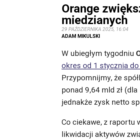
Orange zwiększ
miedzianych
29 PAŹDZIERNIKA 2025, 16:04
ADAM MIKULSKI
W ubiegłym tygodniu
O
okres od 1 stycznia do
Przypomnijmy, że spół
ponad 9,64 mld zł (dl
jednakże zysk netto sp
Co ciekawe, z raportu 
likwidacji aktywów zwi