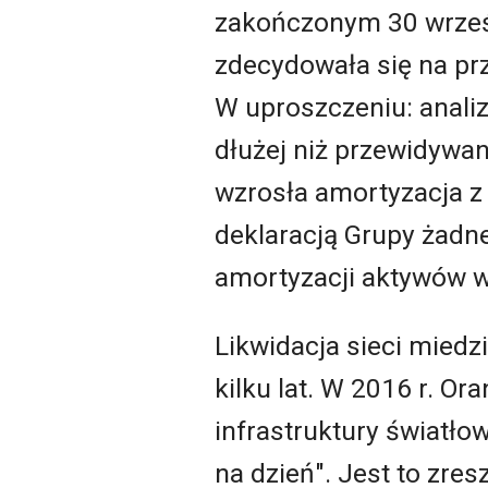
zakończonym
30
wrze
zdecydowała się na prz
W uproszczeniu: anali
dłużej niż przewidywan
wzrosła amortyzacja z 
deklaracją Grupy żadne
amortyzacji aktywów 
Likwidacja sieci mied
kilku lat. W 2016 r. O
infrastruktury światłow
na dzień". Jest to zres