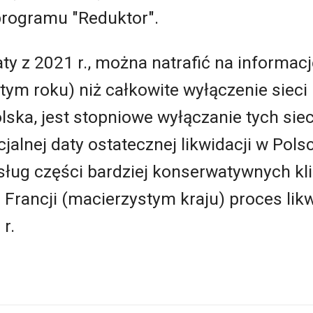
rogramu "Reduktor".
y z 2021 r., można natrafić na informację,
 tym roku) niż całkowite wyłączenie sieci 
lska, jest stopniowe wyłączanie tych siec
cjalnej daty ostatecznej likwidacji w Polsc
sług części bardziej konserwatywnych kl
 Francji (macierzystym kraju) proces likw
r.