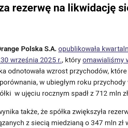
a rezerwę na likwidację si
range Polska S.A.
opublikowała kwartaln
 30 września 2025 r.
, który
omawialiśmy w
ka odnotowała wzrost przychodów, które
a porównania, w ubiegłym roku przychody
ółki w ujęciu rocznym spadł z 712 mln zł
wynika także, że spółka zwiększyła rezer
ązanych z siecią miedzianą o
347
mln zł 