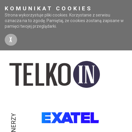
KOMUNIKAT COOKIES
Strona wykorzystuje pliki cookies. Korzystanie z serwisu
oznacza na to zgodę. Pamiętaj, że cookies zostaną zapisane w
pamięci twojej przeglądarki.
X
PARTNERZY