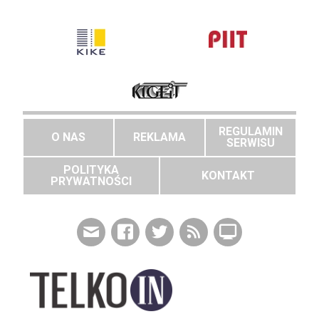
REGULAMIN
O NAS
REKLAMA
SERWISU
POLITYKA
KONTAKT
PRYWATNOŚCI