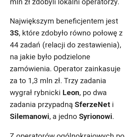
mln zł zdobyli lokalni operatorzy.
Największym beneficjentem jest
3S
, które zdobyło równo połowę z
44 zadań (relacji do zestawienia),
na jakie było podzielone
zamówienia. Operator zainkasuje
za to 1,3 mln zł. Trzy zadania
wygrał rybnicki
Leon
, po dwa
zadania przypadną
SferzeNet
i
Silemanowi
, a jedno
Syrionowi
.
Z operatorów ogólnokrajowych po