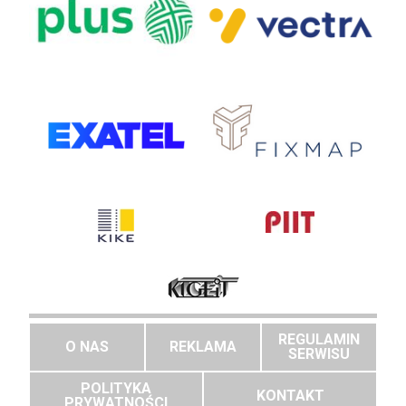
REGULAMIN
O NAS
REKLAMA
SERWISU
POLITYKA
KONTAKT
PRYWATNOŚCI