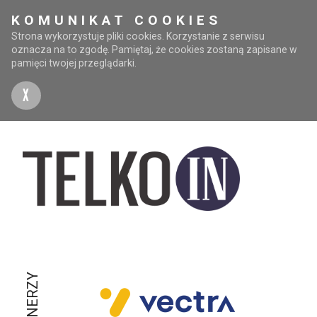
KOMUNIKAT COOKIES
Strona wykorzystuje pliki cookies. Korzystanie z serwisu
oznacza na to zgodę. Pamiętaj, że cookies zostaną zapisane w
pamięci twojej przeglądarki.
X
PARTNERZY