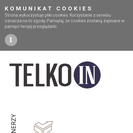
KOMUNIKAT COOKIES
Strona wykorzystuje pliki cookies. Korzystanie z serwisu
oznacza na to zgodę. Pamiętaj, że cookies zostaną zapisane w
pamięci twojej przeglądarki.
X
PARTNERZY