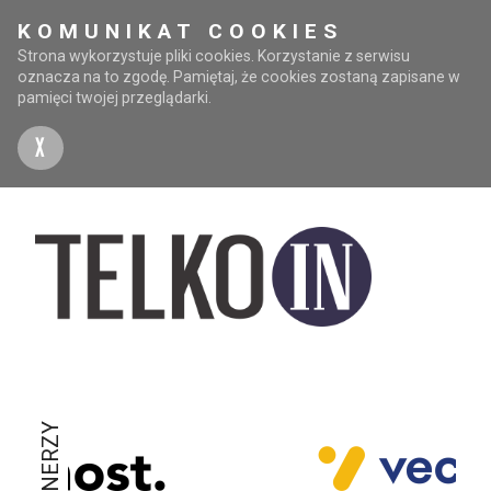
KOMUNIKAT COOKIES
Strona wykorzystuje pliki cookies. Korzystanie z serwisu
oznacza na to zgodę. Pamiętaj, że cookies zostaną zapisane w
pamięci twojej przeglądarki.
X
PARTNERZY