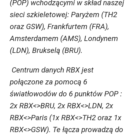
(POP) wchodzącymi w skład naszej
sieci szkieletowej: Paryżem (TH2
oraz GSW), Frankfurtem (FRA),
Amsterdamem (AMS), Londynem
(LDN), Brukselą (BRU).
Centrum danych RBX jest
połączone za pomocą 6
światłowodów do 6 punktów POP :
2x RBX<>BRU, 2x RBX<>LDN, 2x
RBX<>Paris (1x RBX<>TH2 oraz 1x
RBX<>GSW). Te łącza prowadzą do