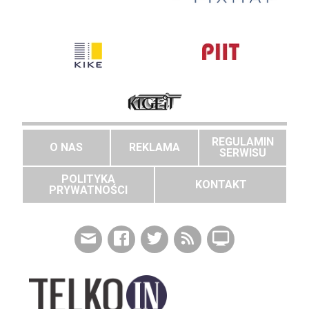
REGULAMIN
O NAS
REKLAMA
SERWISU
POLITYKA
KONTAKT
PRYWATNOŚCI