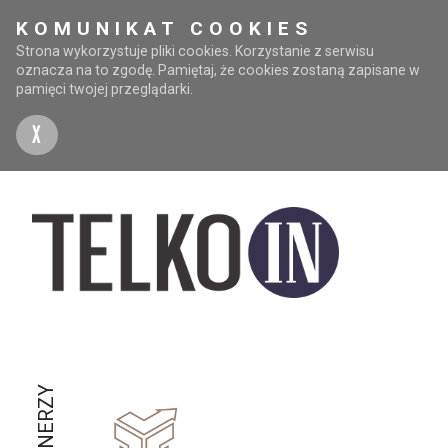
KOMUNIKAT COOKIES
Strona wykorzystuje pliki cookies. Korzystanie z serwisu
oznacza na to zgodę. Pamiętaj, że cookies zostaną zapisane w
pamięci twojej przeglądarki.
X
PARTNERZY