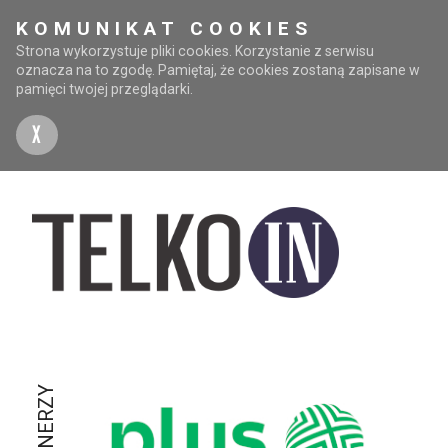
KOMUNIKAT COOKIES
Strona wykorzystuje pliki cookies. Korzystanie z serwisu
oznacza na to zgodę. Pamiętaj, że cookies zostaną zapisane w
pamięci twojej przeglądarki.
X
PARTNERZY