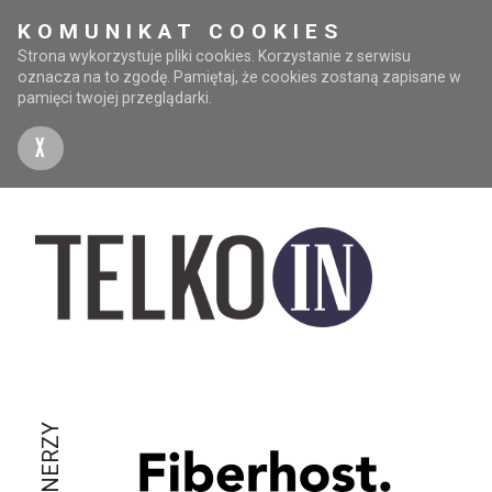
KOMUNIKAT COOKIES
Strona wykorzystuje pliki cookies. Korzystanie z serwisu
oznacza na to zgodę. Pamiętaj, że cookies zostaną zapisane w
pamięci twojej przeglądarki.
X
PARTNERZY