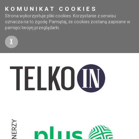
KOMUNIKAT COOKIES
Strona wykorzystuje pliki cookies. Korzystanie z serwisu
oznacza na to zgodę. Pamiętaj, że cookies zostaną zapisane w
pamięci twojej przeglądarki.
X
PARTNERZY