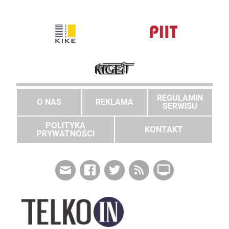
REGULAMIN
O NAS
REKLAMA
SERWISU
POLITYKA
KONTAKT
PRYWATNOŚCI