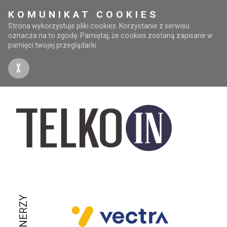
KOMUNIKAT COOKIES
Strona wykorzystuje pliki cookies. Korzystanie z serwisu
oznacza na to zgodę. Pamiętaj, że cookies zostaną zapisane w
pamięci twojej przeglądarki.
X
PARTNERZY