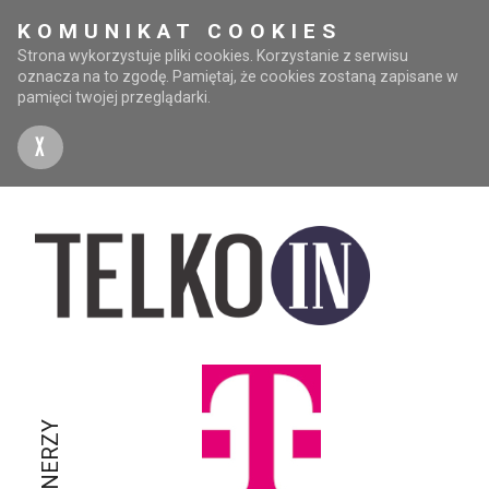
KOMUNIKAT COOKIES
Strona wykorzystuje pliki cookies. Korzystanie z serwisu
oznacza na to zgodę. Pamiętaj, że cookies zostaną zapisane w
pamięci twojej przeglądarki.
X
PARTNERZY