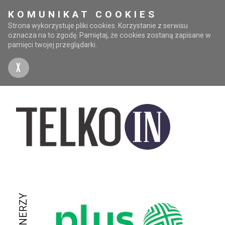
KOMUNIKAT COOKIES
Strona wykorzystuje pliki cookies. Korzystanie z serwisu
oznacza na to zgodę. Pamiętaj, że cookies zostaną zapisane w
pamięci twojej przeglądarki.
X
PARTNERZY