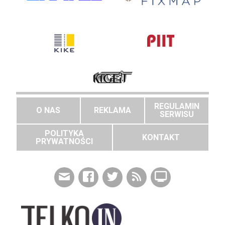
REGULAMIN
O NAS
REKLAMA
SERWISU
POLITYKA
KONTAKT
PRYWATNOŚCI