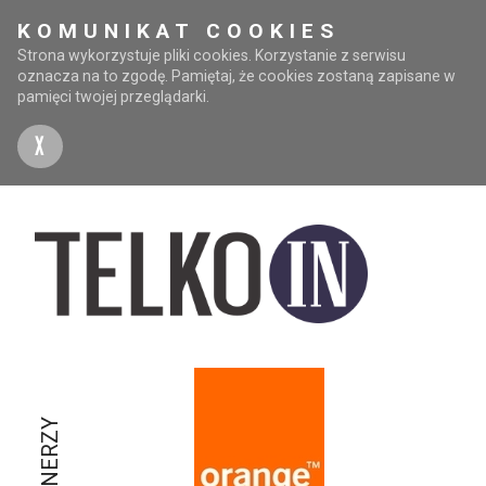
KOMUNIKAT COOKIES
Strona wykorzystuje pliki cookies. Korzystanie z serwisu
oznacza na to zgodę. Pamiętaj, że cookies zostaną zapisane w
pamięci twojej przeglądarki.
X
PARTNERZY