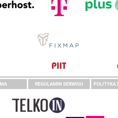
AMA
REGULAMIN SERWISU
POLITYKA