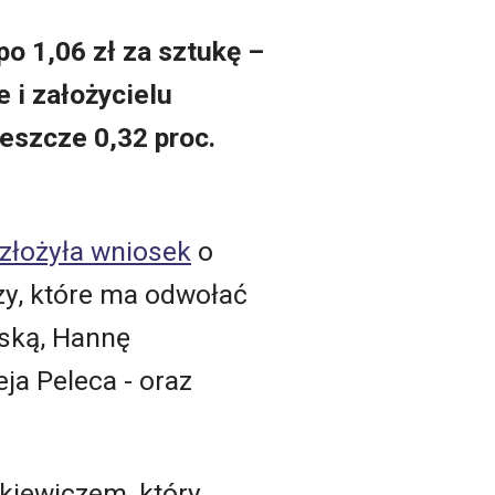
po 1,06 zł za sztukę –
 i założycielu
 jeszcze 0,32 proc.
złożyła wniosek
o
y, które ma odwołać
ską, Hannę
ja Peleca - oraz
kiewiczem, który