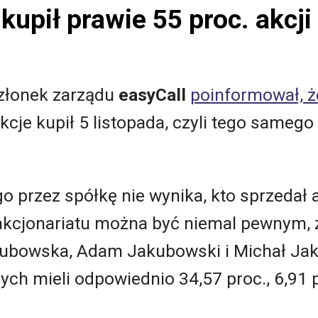
kupił prawie 55 proc. akcji
członek zarządu
easyCall
poinformował, ż
Akcje kupił 5 listopada, czyli tego sameg
przez spółkę nie wynika, kto sprzedał ak
kcjonariatu można być niemal pewnym, ż
ubowska, Adam Jakubowski i Michał Jak
ch mieli odpowiednio 34,57 proc., 6,91 pr