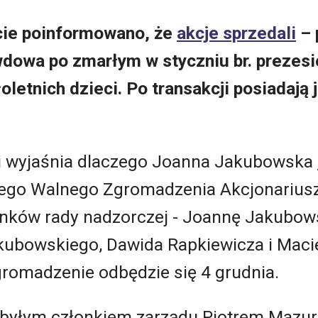
ie poinformowano, że
akcje sprzedali
– 
owa po zmarłym w styczniu br. prezesie
łoletnich dzieci. Po transakcji posiadają
ji wyjaśnia dlaczego Joanna Jakubowska
ego Walnego Zgromadzenia Akcjonariusz
nków rady nadzorczej - Joannę Jakubow
kubowskiego, Dawida Rapkiewicza i Macie
romadzenie odbędzie się 4 grudnia.
z byłym członkiem zarządu Piotrem Mazur