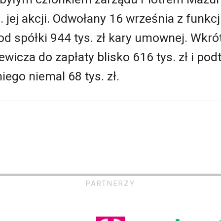
 jej akcji. Odwołany 16 września z funkc
od spółki 944 tys. zł kary umownej. Wkr
icza do zapłaty blisko 616 tys. zł i po
iego niemal 68 tys. zł.
PARTNERZY