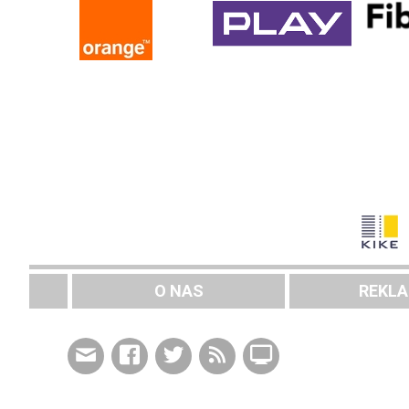
O NAS
REKL