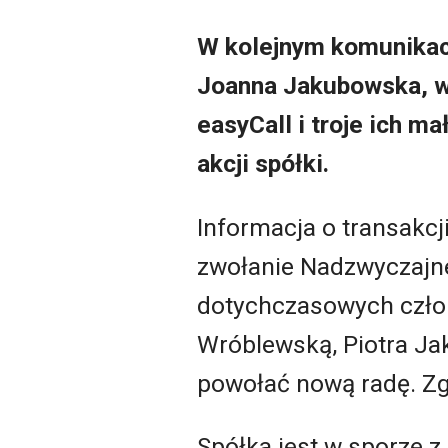
W kolejnym komunikac
Joanna Jakubowska, wd
easyCall i troje ich ma
akcji spółki.
Informacja o transakc
zwołanie Nadzwyczajn
dotychczasowych czło
Wróblewską, Piotra Ja
powołać nową radę. Zg
Spółka jest w sporze 