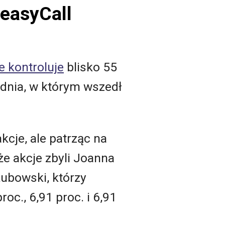
 easyCall
e kontroluje
blisko 55
o dnia, w którym wszedł
cje, ale patrząc na
e akcje zbyli Joanna
ubowski, którzy
oc., 6,91 proc. i 6,91