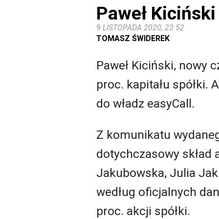
Paweł Kiciński 
9 LISTOPADA 2020, 23:52
TOMASZ ŚWIDEREK
Paweł Kiciński, nowy 
proc. kapitału spółki. 
do władz easyCall.
Z komunikatu wydanego 
dotychczasowy skład a
Jakubowska, Julia Jak
według oficjalnych dany
proc. akcji spółki.