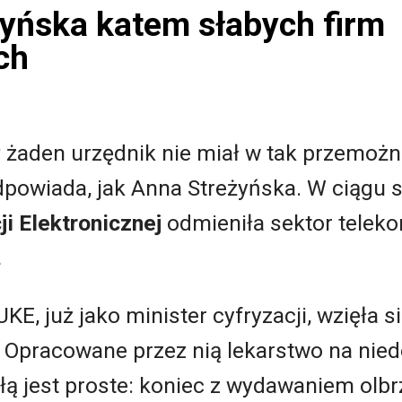
yńska katem słabych firm
ch
I RP żaden urzędnik nie miał w tak przemo
dpowiada, jak Anna Streżyńska. W ciągu 
i Elektronicznej
odmieniła sektor telek
.
KE, już jako minister cyfryzacji, wzięła 
i. Opracowane przez nią lekarstwo na ni
łą jest proste: koniec z wydawaniem olb