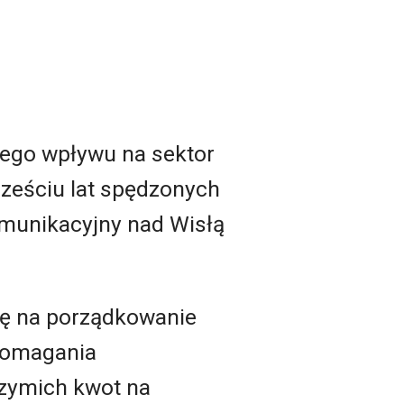
żnego wpływu na sektor
sześciu lat spędzonych
omunikacyjny nad Wisłą
się na porządkowanie
edomagania
rzymich kwot na