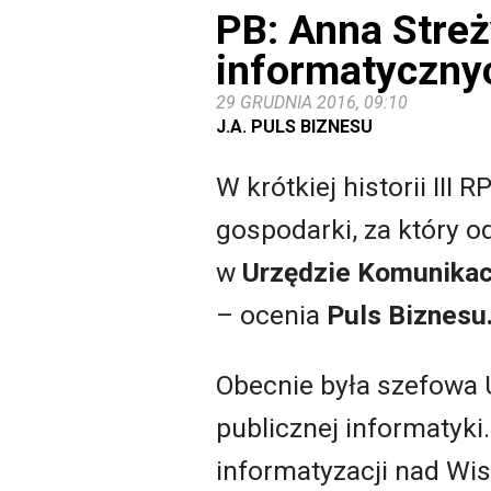
PB: Anna Streż
informatyczny
29 GRUDNIA 2016, 09:10
J.A. PULS BIZNESU
W krótkiej historii II
gospodarki, za który o
w
Urzędzie Komunikacj
– ocenia
Puls Biznesu
Obecnie była szefowa U
publicznej informatyk
informatyzacji nad Wis