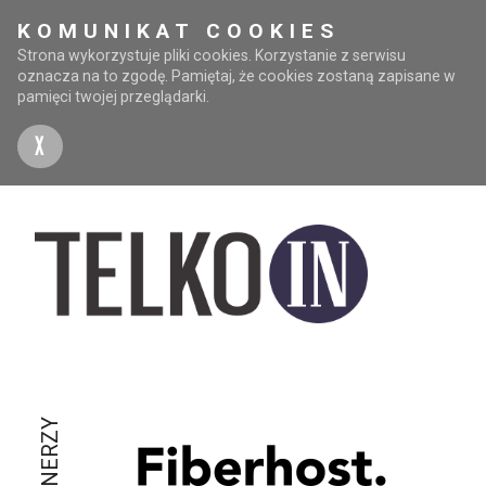
KOMUNIKAT COOKIES
Strona wykorzystuje pliki cookies. Korzystanie z serwisu
oznacza na to zgodę. Pamiętaj, że cookies zostaną zapisane w
pamięci twojej przeglądarki.
X
PARTNERZY