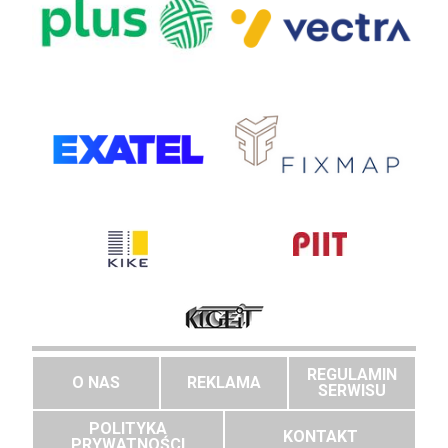
REGULAMIN
O NAS
REKLAMA
SERWISU
POLITYKA
KONTAKT
PRYWATNOŚCI