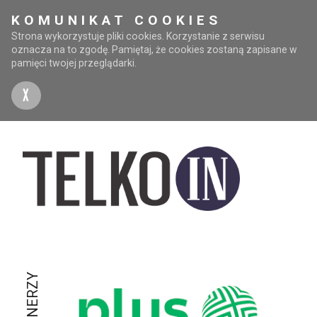
KOMUNIKAT COOKIES
Strona wykorzystuje pliki cookies. Korzystanie z serwisu
oznacza na to zgodę. Pamiętaj, że cookies zostaną zapisane w
pamięci twojej przeglądarki.
X
PARTNERZY