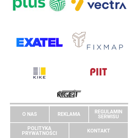
REGULAMIN
O NAS
REKLAMA
SERWISU
POLITYKA
KONTAKT
PRYWATNOŚCI