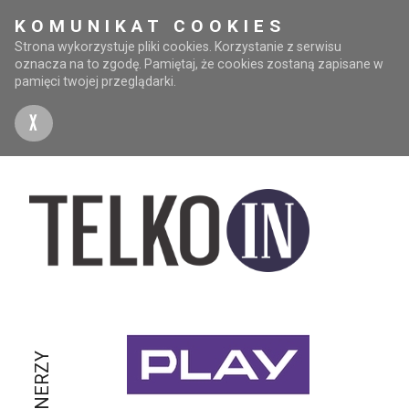
KOMUNIKAT COOKIES
Strona wykorzystuje pliki cookies. Korzystanie z serwisu
oznacza na to zgodę. Pamiętaj, że cookies zostaną zapisane w
pamięci twojej przeglądarki.
X
PARTNERZY