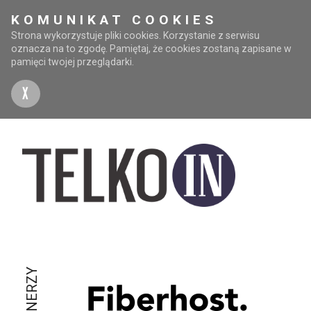
KOMUNIKAT COOKIES
Strona wykorzystuje pliki cookies. Korzystanie z serwisu
oznacza na to zgodę. Pamiętaj, że cookies zostaną zapisane w
pamięci twojej przeglądarki.
X
PARTNERZY