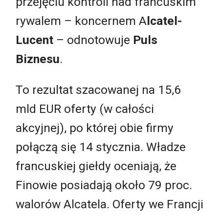
przejęciu kontroli nad francuskim
rywalem – koncernem A
lcatel-
Lucent
– odnotowuje
Puls
Biznesu
.
To rezultat szacowanej na 15,6
mld EUR oferty (w całości
akcyjnej), po której obie firmy
połączą się 14 stycznia. Władze
francuskiej giełdy oceniają, że
Finowie posiadają około 79 proc.
walorów Alcatela. Oferty we Francji