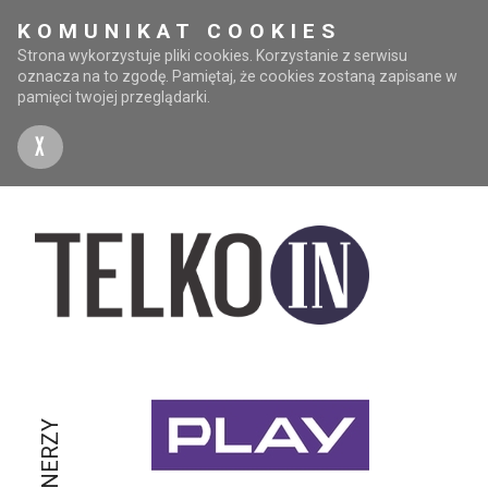
KOMUNIKAT COOKIES
Strona wykorzystuje pliki cookies. Korzystanie z serwisu
oznacza na to zgodę. Pamiętaj, że cookies zostaną zapisane w
pamięci twojej przeglądarki.
X
PARTNERZY