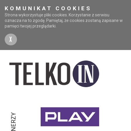
KOMUNIKAT COOKIES
Strona wykorzystuje pliki cookies. Korzystanie z serwisu
oznacza na to zgodę. Pamiętaj, że cookies zostaną zapisane w
pamięci twojej przeglądarki.
X
PARTNERZY