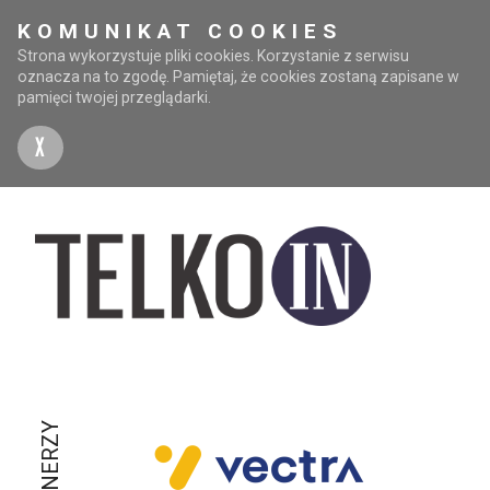
KOMUNIKAT COOKIES
Strona wykorzystuje pliki cookies. Korzystanie z serwisu
oznacza na to zgodę. Pamiętaj, że cookies zostaną zapisane w
pamięci twojej przeglądarki.
X
PARTNERZY