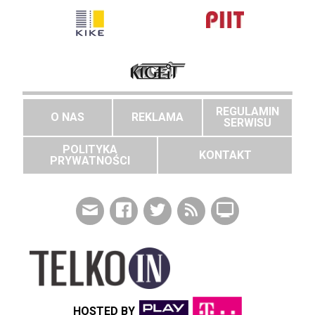
REGULAMIN
O NAS
REKLAMA
SERWISU
POLITYKA
KONTAKT
PRYWATNOŚCI
HOSTED BY