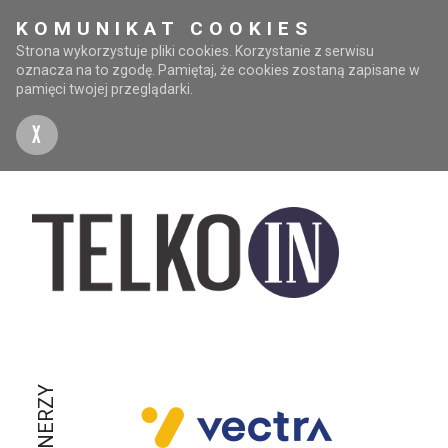
KOMUNIKAT COOKIES
Strona wykorzystuje pliki cookies. Korzystanie z serwisu
oznacza na to zgodę. Pamiętaj, że cookies zostaną zapisane w
pamięci twojej przeglądarki.
X
PARTNERZY