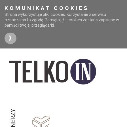
KOMUNIKAT COOKIES
Strona wykorzystuje pliki cookies. Korzystanie z serwisu
oznacza na to zgodę. Pamiętaj, że cookies zostaną zapisane w
pamięci twojej przeglądarki.
X
PARTNERZY