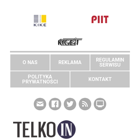
REGULAMIN
O NAS
REKLAMA
SERWISU
POLITYKA
KONTAKT
PRYWATNOŚCI