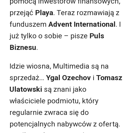
pomocą inwestorów finansowych,
przejąć
Playa
. Teraz rozmawiają z
funduszem
Advent International
. I
już tylko o sobie – pisze
Puls
Biznesu
.
Idzie wiosna, Multimedia są na
sprzedaż…
Ygal Ozechov
i
Tomasz
Ulatowski
są znani jako
właściciele podmiotu, który
regularnie zwraca się do
potencjalnych nabywców z ofertą.