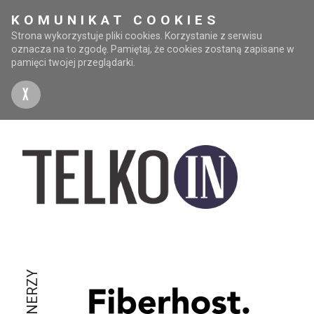
KOMUNIKAT COOKIES
Strona wykorzystuje pliki cookies. Korzystanie z serwisu
oznacza na to zgodę. Pamiętaj, że cookies zostaną zapisane w
pamięci twojej przeglądarki.
X
PARTNERZY