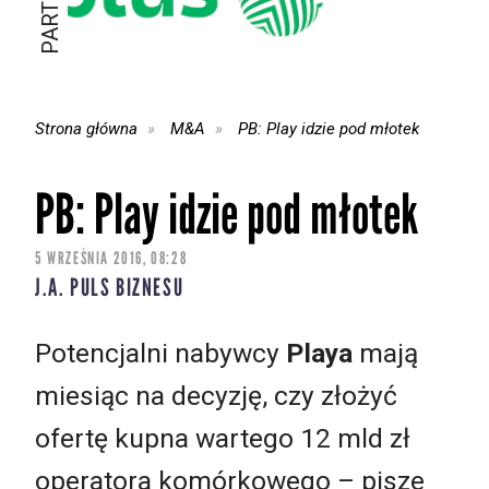
Strona główna
M&A
PB: Play idzie pod młotek
PB: Play idzie pod młotek
5 WRZEŚNIA 2016, 08:28
J.A. PULS BIZNESU
Potencjalni nabywcy
Playa
mają
miesiąc na decyzję, czy złożyć
ofertę kupna wartego 12 mld zł
operatora komórkowego – pisze