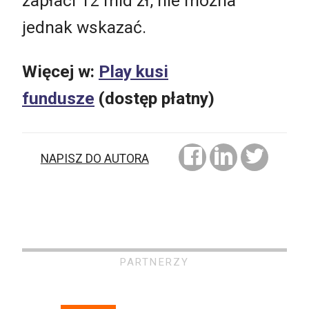
zapłaci 12 mld zł, nie można
jednak wskazać.
Więcej w:
Play kusi
fundusze
(dostęp płatny)
NAPISZ DO AUTORA
PARTNERZY