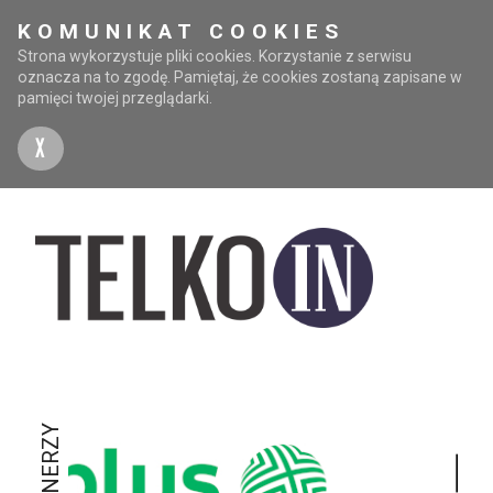
KOMUNIKAT COOKIES
Strona wykorzystuje pliki cookies. Korzystanie z serwisu
oznacza na to zgodę. Pamiętaj, że cookies zostaną zapisane w
pamięci twojej przeglądarki.
X
PARTNERZY