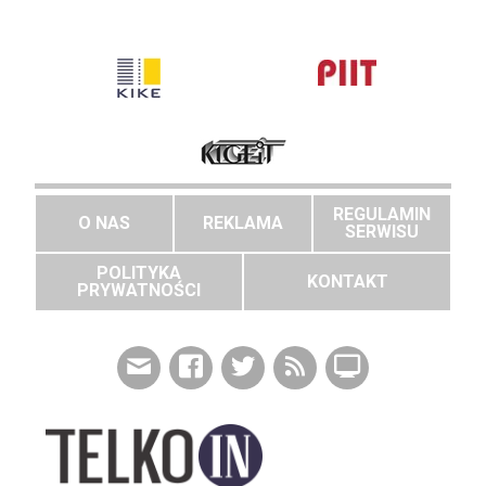
REGULAMIN
O NAS
REKLAMA
SERWISU
POLITYKA
KONTAKT
PRYWATNOŚCI