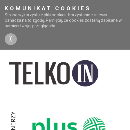
KOMUNIKAT COOKIES
Strona wykorzystuje pliki cookies. Korzystanie z serwisu
oznacza na to zgodę. Pamiętaj, że cookies zostaną zapisane w
pamięci twojej przeglądarki.
X
PARTNERZY