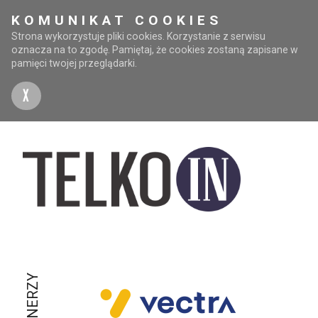
KOMUNIKAT COOKIES
Strona wykorzystuje pliki cookies. Korzystanie z serwisu
oznacza na to zgodę. Pamiętaj, że cookies zostaną zapisane w
pamięci twojej przeglądarki.
X
PARTNERZY