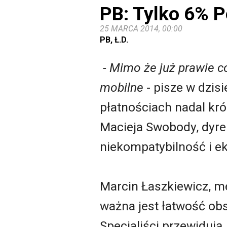
PB: Tylko 6% 
25 MARCA 2014, 00:00
PB, Ł.D.
- Mimo że już prawie co
mobilne
- pisze w dzis
płatnościach nadal kr
Macieja Swobody, dyrek
niekompatybilność i e
Marcin Łaszkiewicz, me
ważna jest łatwość obs
Specjaliści przewidują