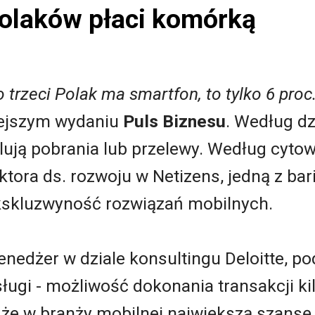
Polaków płaci komórką
 trzeci Polak ma smartfon, to tylko 6 proc
iejszym wydaniu
Puls Biznesu
. Według dz
ólują pobrania lub przelewy. Według cyt
tora ds. rozwoju w Netizens, jedną z bar
kskluzwyność rozwiązań mobilnych.
nedżer w dziale konsultingu Deloitte, po
ługi - możliwość dokonania transakcji ki
, że w branży mobilnej największą szans