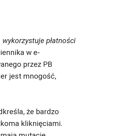
. wykorzystuje płatności
iennika w e-
owanego przez PB
ier jest mnogość,
dkreśla, że bardzo
lkoma kliknięciami.
ę mają mutacje