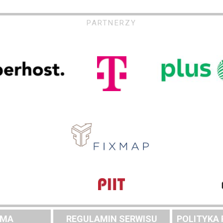
PARTNERZY
AMA
REGULAMIN SERWISU
POLITYKA