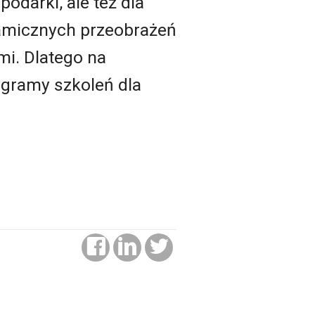
odarki, ale też dla
namicznych przeobrażeń
mi. Dlatego na
ogramy szkoleń dla