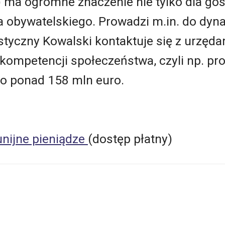
ma ogromne znaczenie nie tylko dla gosp
 obywatelskiego. Prowadzi m.in. do dy
styczny Kowalski kontaktuje się z urzęda
kompetencji społeczeństwa, czyli np. pr
o ponad 158 mln euro.
unijne pieniądze
(dostęp płatny)