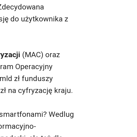
 Zdecydowana
sję do użytkownika z
yzacji
(MAC) oraz
gram Operacyjny
 mld zł funduszy
ł na cyfryzację kraju.
y smartfonami? Wedlug
formacyjno-