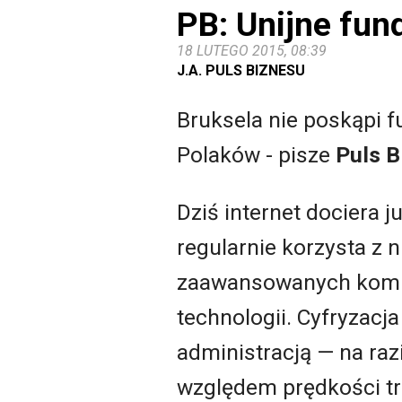
PB: Unijne fu
18 LUTEGO 2015, 08:39
J.A. PULS BIZNESU
Bruksela nie poskąpi f
Polaków - pisze
Puls B
Dziś internet dociera
regularnie korzysta z 
zaawansowanych kompet
technologii. Cyfryzacja
administracją — na raz
względem prędkości tra