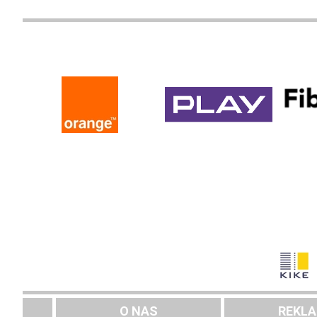
O NAS
REKL