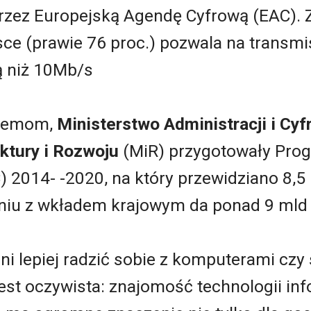
przez Europejską Agendę Cyfrową (EAC).
ce (prawie 76 proc.) pozwala na transmi
ą niż 10Mb/s
blemom,
Ministerstwo Administracji i Cyfr
ktury i Rozwoju
(MiR) przygotowały Pro
 2014- -2020, na który przewidziano 8,5
niu z wkładem krajowym da ponad 9 mld z
ni lepiej radzić sobie z komputerami cz
est oczywista: znajomość technologii in