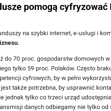
ndusze pomogą cyfryzować 
unduszy na szybki internet, e-usługi i k
iznesu
.
 już do 70 proc. gospodarstw domowych w 
niego tylko 59 proc. Polaków. Często bra
encji cyfrowych, by w pełni wykorzyst
 jest także potrzebna, by usprawnić konta
ie jednak tylko co trzeci urząd udostępni
nsmisji danych odbiegamy nie tylko od ś