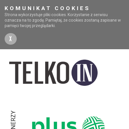
KOMUNIKAT COOKIES
Strona wykorzystuje pliki cookies. Korzystanie z serwisu
oznacza na to zgodę. Pamiętaj, że cookies zostaną zapisane w
pamięci twojej przeglądarki.
X
PARTNERZY