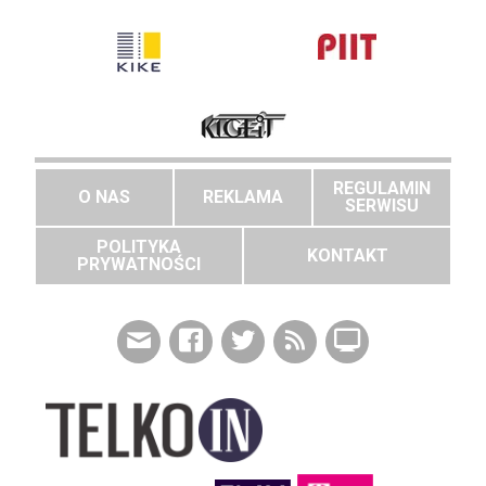
REGULAMIN
O NAS
REKLAMA
SERWISU
POLITYKA
KONTAKT
PRYWATNOŚCI