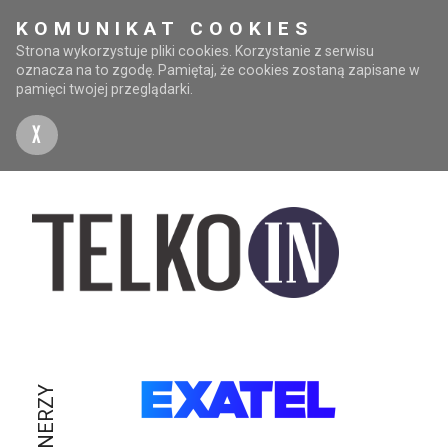
KOMUNIKAT COOKIES
Strona wykorzystuje pliki cookies. Korzystanie z serwisu
oznacza na to zgodę. Pamiętaj, że cookies zostaną zapisane w
pamięci twojej przeglądarki.
X
PARTNERZY