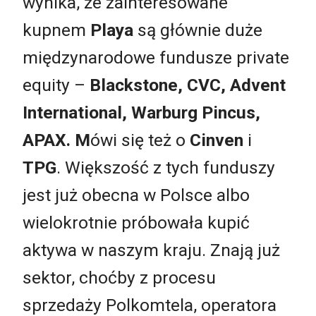
wynika, że zainteresowane
kupnem
Playa
są głównie duże
międzynarodowe fundusze private
equity –
Blackstone, CVC, Advent
International, Warburg Pincus,
APAX.
M
ówi się też o
Cinven
i
TPG
. Większość z tych funduszy
jest już obecna w Polsce albo
wielokrotnie próbowała kupić
aktywa w naszym kraju. Znają już
sektor, choćby z procesu
sprzedaży Polkomtela, operatora