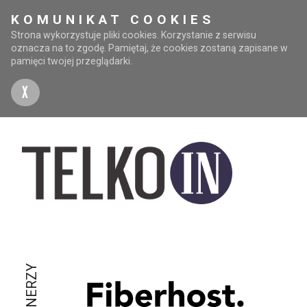
KOMUNIKAT COOKIES
Strona wykorzystuje pliki cookies. Korzystanie z serwisu
oznacza na to zgodę. Pamiętaj, że cookies zostaną zapisane w
pamięci twojej przeglądarki.
X
PARTNERZY