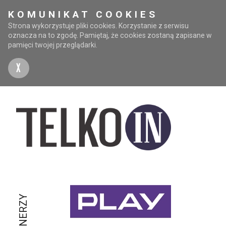
KOMUNIKAT COOKIES
Strona wykorzystuje pliki cookies. Korzystanie z serwisu
oznacza na to zgodę. Pamiętaj, że cookies zostaną zapisane w
pamięci twojej przeglądarki.
X
PARTNERZY