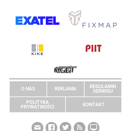
REGULAMIN
O NAS
REKLAMA
SERWISU
POLITYKA
KONTAKT
PRYWATNOŚCI