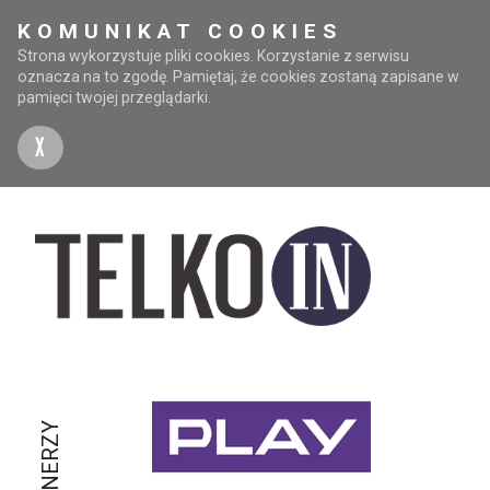
KOMUNIKAT COOKIES
Strona wykorzystuje pliki cookies. Korzystanie z serwisu
oznacza na to zgodę. Pamiętaj, że cookies zostaną zapisane w
pamięci twojej przeglądarki.
X
PARTNERZY