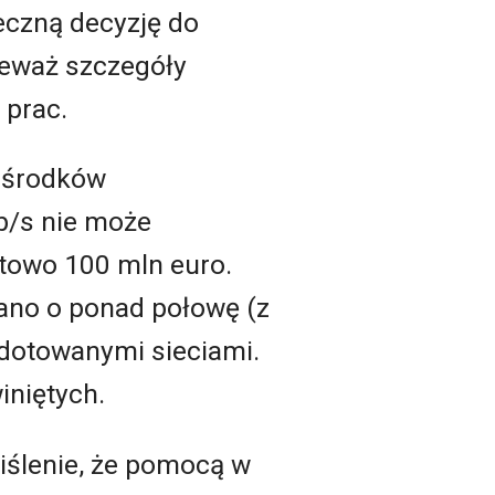
eczną decyzję do
ieważ szczegóły
 prac.
ć środków
b/s nie może
otowo 100 mln euro.
wano o ponad połowę (z
 dotowanymi sieciami.
iniętych.
iślenie, że pomocą w