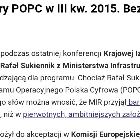
y POPC w III kw. 2015. Bez
 podczas ostatniej konferencji
Krajowej I
Rafał Sukiennik z Ministerstwa Infrastr
ądzającą dla programu. Chociaż Rafał Suk
gramu Operacyjnego Polska Cyfrowa (POPC)
go słów można wnosić, że MIR przyjął
bar
, niż w
pierwotnych, ambitniejszych zało
ożył do akceptacji w
Komisji Europejskie