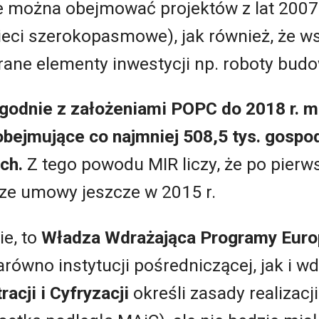
e można obejmować projektów z lat 2007
sieci szerokopasmowe), jak również, że 
rane elementy inwestycji np. roboty bud
zgodnie z założeniami POPC do 2018 r. 
obejmujące co najmniej 508,5 tys. gosp
ch.
Z tego powodu MIR liczy, że po pier
ze umowy jeszcze w 2015 r.
ie, to
Władza Wdrażająca Programy Euro
arówno instytucji pośredniczącej, jak i wd
acji i Cyfryzacji
określi zasady realizac