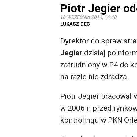
Piotr Jegier o
18 WRZEŚNIA 2014, 14:48
ŁUKASZ DEC
Dyrektor do spraw strat
Jegier
dzisiaj poinfor
zatrudniony w P4 do 
na razie nie zdradza.
Piotr Jegier pracował 
w 2006 r. przed rynko
kontrolingu w PKN Orle