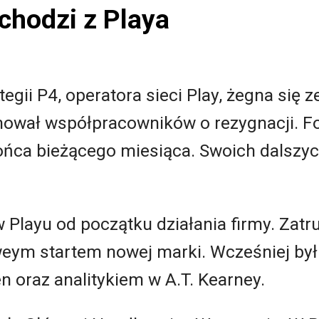
dchodzi z Playa
egii P4, operatora sieci Play, żegna się 
mował współpracowników o rezygnacji. F
końca bieżącego miesiąca. Swoich dalsz
w Playu od początku działania firmy. Zatr
weym startem nowej marki. Wcześniej by
n oraz analitykiem w A.T. Kearney.