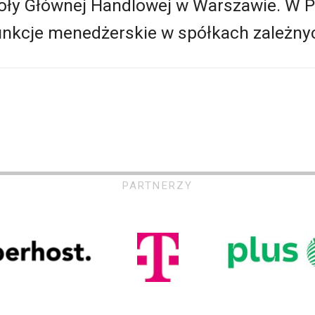
ły Głównej Handlowej w Warszawie. W P
 funkcje menedżerskie w spółkach zależny
PARTNERZY