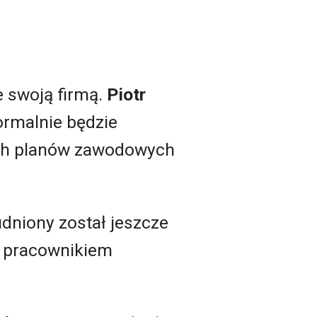
ze swoją firmą.
Piotr
ormalnie będzie
ych planów zawodowych
udniony został jeszcze
ł pracownikiem