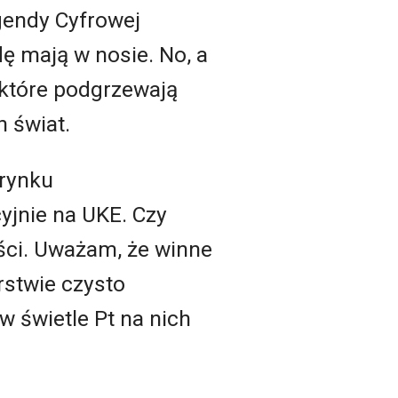
Agendy Cyfrowej
ę mają w nosie. No, a
, które podgrzewają
n świat.
 rynku
jnie na UKE. Czy
ści. Uważam, że winne
rstwie czysto
 w świetle Pt na nich