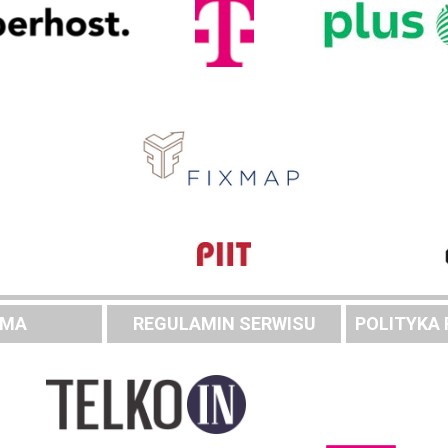
AMA
REGULAMIN SERWISU
POLITYKA