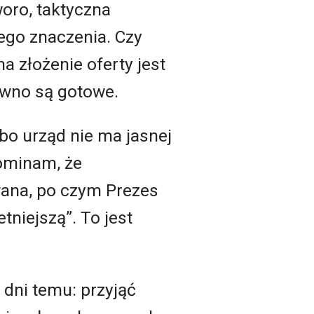
oro, taktyczna
ego znaczenia. Czy
na złożenie oferty jest
awno są gotowe.
bo urząd nie ma jasnej
pominam, że
wana, po czym Prezes
tniejszą”. To jest
 dni temu: przyjąć