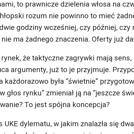
ami, to prawnicze dzielenia włosa na czw
hłopski rozum nie powinno to mieć żadn
 dwie godziny wcześniej, czy później, czy 
j nie ma żadnego znaczenia. Oferty już d
rynek, że taktyczne zagrywki mają sens, 
uca argumenty, już to je przyjmuje. Przy
 każdorazowo była “świetnie” przygoto
 głos rynku” zmieniał ją na “jeszcze świe
anie? To jest spójna koncepcja?
 UKE dylematu, w jakim znalazła się dwa