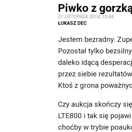
Piwko z gorzką
21 LISTOPADA 2014, 10:44
ŁUKASZ DEC
Jestem bezradny. Zupe
Pozostał tylko bezsiln
daleko idącą desperac
przez siebie rezultatów
Ktoś z grona poważnyc
Czy aukcja skończy się
LTE800 i tak się pojaw
choćby w trybie poaukc