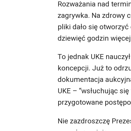
Rozważania nad termin
zagrywka. Na zdrowy c
pliki dało się otworzyć
dziewięć godzin więce
To jednak UKE nauczył 
koncepcji. Już to odrz
dokumentacja aukcyjna
UKE – “wsłuchując się w
przygotowane postępow
Nie zazdroszczę Prezes