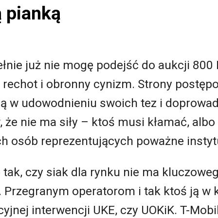
 pianką
łnie już nie mogę podejść do aukcji 800
y rechot i obronny cynizm. Strony postęp
ją w udowodnieniu swoich tez i doprowa
, że nie ma siły – ktoś musi kłamać, albo 
h osób reprezentujących poważne instyt
 tak, czy siak dla rynku nie ma kluczowe
i. Przegranym operatorom i tak ktoś ją w
yjnej interwencji UKE, czy UOKiK. T-Mobi