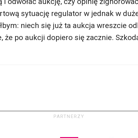
 i odwołać aukcję, czy opinię zignorować
rtową sytuację regulator w jednak w duż
bym: niech się już ta aukcja wreszcie odb
 że po aukcji dopiero się zacznie. Szkoda,
PARTNERZY