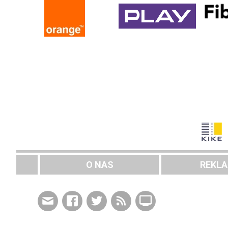
O NAS
REKL