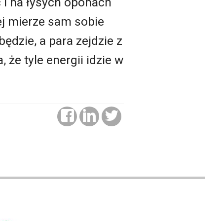
 i na łysych oponach
ej mierze sam sobie
ędzie, a para zejdzie z
 że tyle energii idzie w