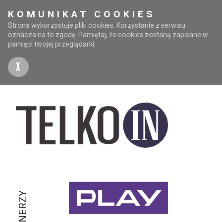
KOMUNIKAT COOKIES
Strona wykorzystuje pliki cookies. Korzystanie z serwisu
oznacza na to zgodę. Pamiętaj, że cookies zostaną zapisane w
pamięci twojej przeglądarki.
X
PARTNERZY