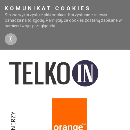
KOMUNIKAT COOKIES
Strona wykorzystuje pliki cookies. Korzystanie z serwisu
oznacza na to zgodę. Pamiętaj, że cookies zostaną zapisane w
pamięci twojej przeglądarki.
X
PARTNERZY