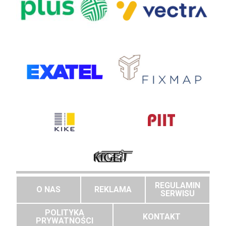
REGULAMIN
O NAS
REKLAMA
SERWISU
POLITYKA
KONTAKT
PRYWATNOŚCI